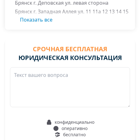
Брянск г. Деповская ул. левая сторона
Брянск г. Западная Аллея ул. 11 11а 12 13 14 15
16 19
Показать все
Брянск г. Космонавтов ул. от 48 до 96 от 73 до
101
Брянск г. Красный Маяк переулок от 31 до 49
СРОЧНАЯ БЕСПЛАТНАЯ
Брянск г. Красный Маяк ул. от 68 до 90 от 73 до
ЮРИДИЧЕСКАЯ КОНСУЛЬТАЦИЯ
119
Брянск г. Крестьянская ул. от 1 до 33а
Брянск г. Льва Толстого переулок 1 2 3 4 5
Брянск г. Льва Толстого ул. от 2 до 36 от 1 до
13
Брянск г. Ново-Островская ул. от 2 до 26 от 3
до 27
Брянск г. Слесарный переулок от 39 до 71 от
конфиденциально
54 до 74
оперативно
бесплатно
Брянск г. Тельмана ул. от 42б до 66 от 77 до