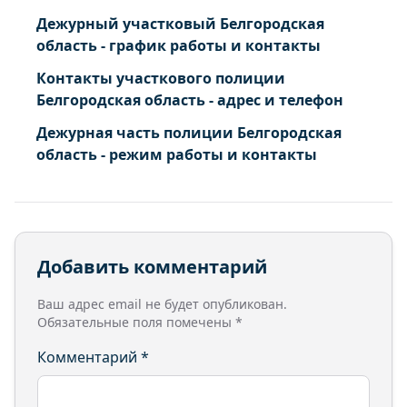
Шебекино г. Шебекино г. Цветаевой ул.
Дежурный участковый Белгородская
Шебекино г. Шебекино г. Чайковского ул.
область - график работы и контакты
Шебекино г. Шебекино г. Чураевская ул.
Шебекино г. Шебекино г. Шевченко ул.
Контакты участкового полиции
Белгородская область - адрес и телефон
Дежурная часть полиции Белгородская
область - режим работы и контакты
Добавить комментарий
Ваш адрес email не будет опубликован.
Обязательные поля помечены
*
Комментарий
*