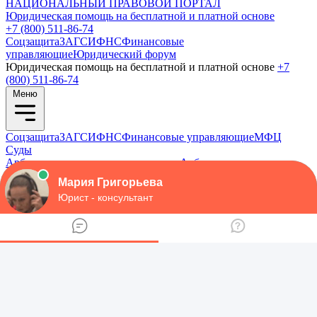
НАЦИОНАЛЬНЫЙ
ПРАВОВОЙ ПОРТАЛ
Юридическая помощь на бесплатной и платной основе
+7 (800) 511-86-74
Соцзащита
ЗАГС
ИФНС
Финансовые
управляющие
Юридический форум
Юридическая помощь на бесплатной и платной основе
+7
(800) 511-86-74
Меню
Соцзащита
ЗАГС
ИФНС
Финансовые управляющие
МФЦ
Суды
Арбитражные апелляционные суды
Арбитражные суды
округов
Арбитражные суды субъектов
Мировые судьи
Суд по
интеллектуальным правам
Суды общей юрисдикции
Нотариусы
Приставы
Трудовые инспекции
Защита прав потребителей
Общественные объединения потребителей
Управления по
субъектам
МВД
Участковые
ФМС
ГИБДД
Юридический форум
МФЦ
Суды
Арбитражные апелляционные суды
Арбитражные суды