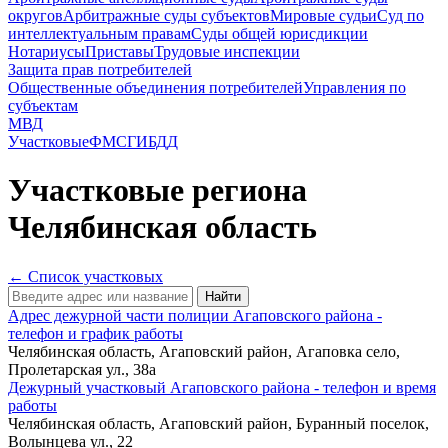
округов
Арбитражные суды субъектов
Мировые судьи
Суд по
интеллектуальным правам
Суды общей юрисдикции
Нотариусы
Приставы
Трудовые инспекции
Защита прав потребителей
Общественные объединения потребителей
Управления по
субъектам
МВД
Участковые
ФМС
ГИБДД
Участковые
региона
Челябинская область
← Список участковых
Найти
Адрес дежурной части полиции Агаповского района -
телефон и график работы
Челябинская область, Агаповский район, Агаповка село,
Пролетарская ул., 38а
Дежурный участковый Агаповского района - телефон и время
работы
Челябинская область, Агаповский район, Буранный поселок,
Волынцева ул., 22