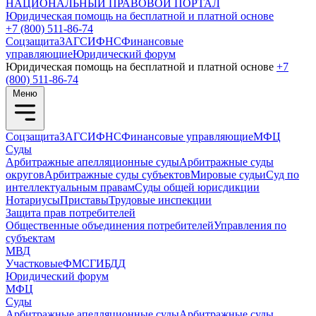
НАЦИОНАЛЬНЫЙ
ПРАВОВОЙ ПОРТАЛ
Юридическая помощь на бесплатной и платной основе
+7 (800) 511-86-74
Соцзащита
ЗАГС
ИФНС
Финансовые
управляющие
Юридический форум
Юридическая помощь на бесплатной и платной основе
+7
(800) 511-86-74
Меню
Соцзащита
ЗАГС
ИФНС
Финансовые управляющие
МФЦ
Суды
Арбитражные апелляционные суды
Арбитражные суды
округов
Арбитражные суды субъектов
Мировые судьи
Суд по
интеллектуальным правам
Суды общей юрисдикции
Нотариусы
Приставы
Трудовые инспекции
Защита прав потребителей
Общественные объединения потребителей
Управления по
субъектам
МВД
Участковые
ФМС
ГИБДД
Юридический форум
МФЦ
Суды
Арбитражные апелляционные суды
Арбитражные суды