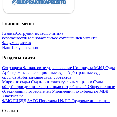
Главное меню
Главная
Сотрудничество
Политика
безопасности
Пользовательское соглашение
Контакты
Форум юристов
Наш Telegram канал
Разделы сайта
Соцзащита
Финансовые управляющие
Нотариусы
МФЦ
Суды
Арбитражные апелляционные суды
Арбитражные суды
округов
Арбитражные суды субъектов
Мировые судьи
Суд по интеллектуальным правам
Суды
общей юрисдикции
Защита прав потребителей
Общественные
объединения потребителей
Управления по субъектам
МВД
Участковые
ФМС
ГИБДД
ЗАГС
Приставы
ИФНС
Трудовые инспекции
О сайте