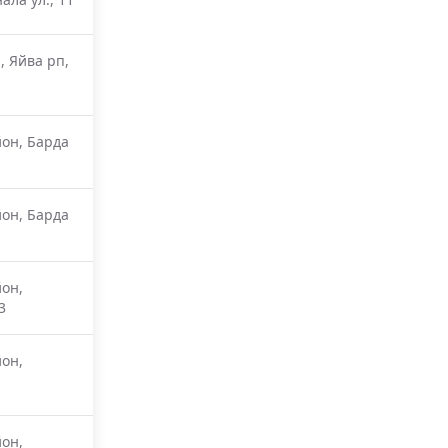
, Яйва рп,
он, Барда
он, Барда
он,
3
он,
он,