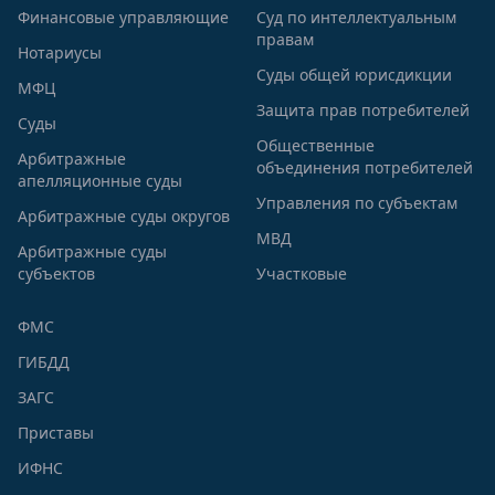
Финансовые управляющие
Суд по интеллектуальным
правам
Нотариусы
Суды общей юрисдикции
МФЦ
Защита прав потребителей
Суды
Общественные
Арбитражные
объединения потребителей
апелляционные суды
Управления по субъектам
Арбитражные суды округов
МВД
Арбитражные суды
субъектов
Участковые
ФМС
ГИБДД
ЗАГС
Приставы
ИФНС