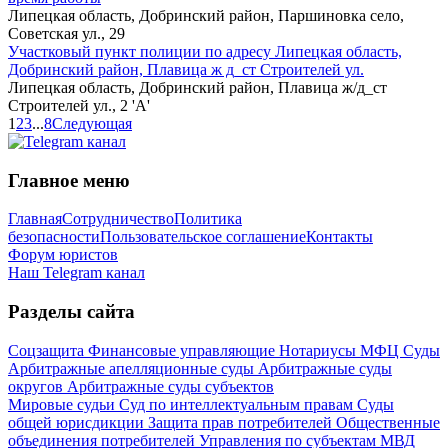
Липецкая область, Добринский район, Паршиновка село,
Советская ул., 29
Участковый пункт полиции по адресу Липецкая область,
Добринский район, Плавица ж д_ст Строителей ул.
Липецкая область, Добринский район, Плавица ж/д_ст
Строителей ул., 2 'А'
1
2
3
...
8
Следующая
Главное меню
Главная
Сотрудничество
Политика
безопасности
Пользовательское соглашение
Контакты
Форум юристов
Наш Telegram канал
Разделы сайта
Соцзащита
Финансовые управляющие
Нотариусы
МФЦ
Суды
Арбитражные апелляционные суды
Арбитражные суды
округов
Арбитражные суды субъектов
Мировые судьи
Суд по интеллектуальным правам
Суды
общей юрисдикции
Защита прав потребителей
Общественные
объединения потребителей
Управления по субъектам
МВД