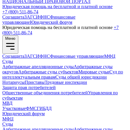
НАЦИОНАЛЬНЫЙ
ПРАВОВОЙ ПОРТАЛ
Юридическая помощь на бесплатной и платной основе
+7 (800) 511-86-74
Соцзащита
ЗАГС
ИФНС
Финансовые
управляющие
Юридический форум
Юридическая помощь на бесплатной и платной основе
+7
(800) 511-86-74
Меню
Соцзащита
ЗАГС
ИФНС
Финансовые управляющие
МФЦ
Суды
Арбитражные апелляционные суды
Арбитражные суды
округов
Арбитражные суды субъектов
Мировые судьи
Суд по
интеллектуальным правам
Суды общей юрисдикции
Нотариусы
Приставы
Трудовые инспекции
Защита прав потребителей
Общественные объединения потребителей
Управления по
субъектам
МВД
Участковые
ФМС
ГИБДД
Юридический форум
МФЦ
Суды
Арбитражные апелляционные суды
Арбитражные суды