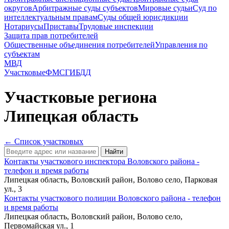
округов
Арбитражные суды субъектов
Мировые судьи
Суд по
интеллектуальным правам
Суды общей юрисдикции
Нотариусы
Приставы
Трудовые инспекции
Защита прав потребителей
Общественные объединения потребителей
Управления по
субъектам
МВД
Участковые
ФМС
ГИБДД
Участковые
региона
Липецкая область
← Список участковых
Найти
Контакты участкового инспектора Воловского района -
телефон и время работы
Липецкая область, Воловский район, Волово село, Парковая
ул., 3
Контакты участкового полиции Воловского района - телефон
и время работы
Липецкая область, Воловский район, Волово село,
Первомайская ул., 1