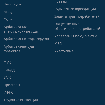
правам
Нотариусы
Суды общей юрисдикции
МФЦ
Защита прав потребителей
Суды
Общественные
Арбитражные
объединения потребителей
апелляционные суды
Управления по субъектам
Арбитражные суды округов
МВД
Арбитражные суды
субъектов
Участковые
ФМС
ГИБДД
ЗАГС
Приставы
ИФНС
Трудовые инспекции