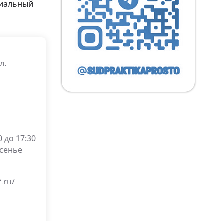
циальный
л.
 до 17:30
есенье
f.ru/