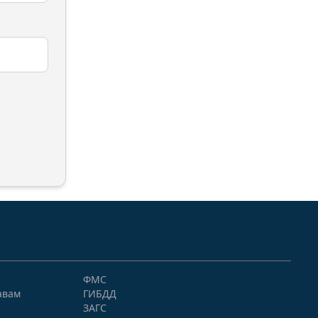
ФМС
авам
ГИБДД
ЗАГС