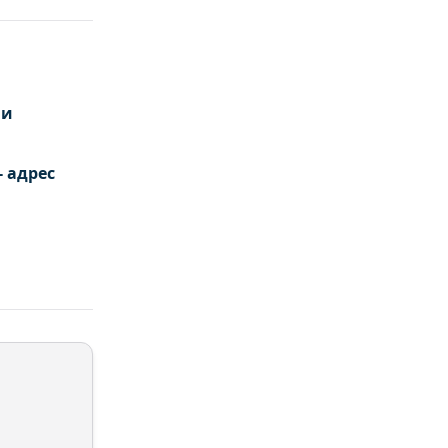
 и
 адрес