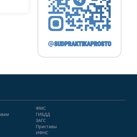
ФМС
авам
ГИБДД
ЗАГС
Приставы
ИФНС