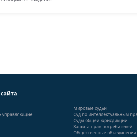
 сайта
Мировые судьи
е управляющие
Суд по интеллектуальным пр
Суды общей юрисдикции
Защита прав потребителей
Общественные объединения