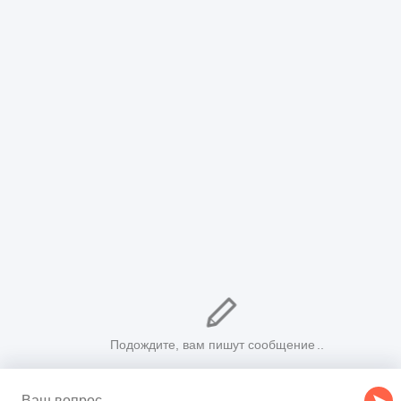
ФМС
ГИБДД
ЗАГС
Приставы
ИФНС
Трудовые инспекции
О сайте
viplawyer.ru - Наш национальный портал правовой
информации был создан с целью помочь всем тем, у кого
есть сложные юридические вопросы, и кто ищет на них
грамотные и бесплатные ответы от профессиональных
юристов. Мы преследуем цель обеспечить граждан РФ
актуальной, своевременной и бесплатной юридической
консультацией по телефону.
© 2026 Национальный Правовой Портал. Все права
защищены.