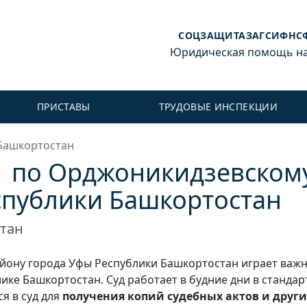
СОЦЗАЩИТА
ЗАГС
ИФНС
Юридическая помощь на 
ПРИСТАВЫ
ТРУДОВЫЕ ИНСПЕКЦИИ
Башкортостан
1 по Орджоникидзевском
спублики Башкортостан
стан
йону города Уфы Республики Башкортостан играет важн
ике Башкортостан. Суд работает в будние дни в станда
я в суд для
получения копий судебных актов и други