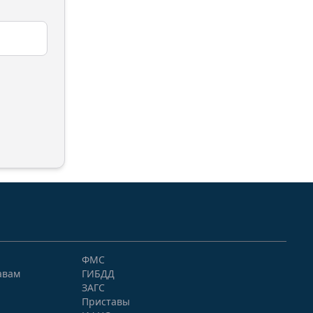
ФМС
авам
ГИБДД
ЗАГС
Приставы