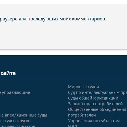
 браузере для последующих моих комментариев.
 сайта
Мировые судьи
е управляющие
Суд по интеллектуальным пр
Суды общей юрисдикции
Защита прав потребителей
Общественные объединения
е апелляционные суды
потребителей
е суды округов
Управления по субъектам
е суды субъектов
МВД