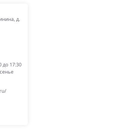
инина, д.
 до 17:30
есенье
ru/