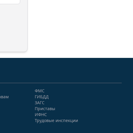
ФМС
авам
ГИБДД
ЗАГС
Приставы
ИФНС
Трудовые инспекции