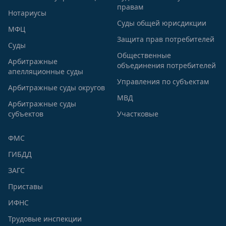
правам
Нотариусы
Суды общей юрисдикции
МФЦ
Защита прав потребителей
Суды
Общественные
Арбитражные
объединения потребителей
апелляционные суды
Управления по субъектам
Арбитражные суды округов
МВД
Арбитражные суды
субъектов
Участковые
ФМС
ГИБДД
ЗАГС
Приставы
ИФНС
Трудовые инспекции