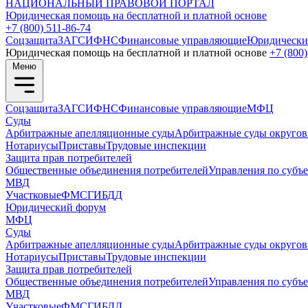
НАЦИОНАЛЬНЫЙ
ПРАВОВОЙ ПОРТАЛ
Юридическая помощь на бесплатной и платной основе
+7 (800) 511-86-74
Соцзащита
ЗАГС
ИФНС
Финансовые управляющие
Юридически
Юридическая помощь на бесплатной и платной основе
+7 (800)
Меню
Соцзащита
ЗАГС
ИФНС
Финансовые управляющие
МФЦ
Суды
Арбитражные апелляционные суды
Арбитражные суды округов
Нотариусы
Приставы
Трудовые инспекции
Защита прав потребителей
Общественные объединения потребителей
Управления по субъ
МВД
Участковые
ФМС
ГИБДД
Юридический форум
МФЦ
Суды
Арбитражные апелляционные суды
Арбитражные суды округов
Нотариусы
Приставы
Трудовые инспекции
Защита прав потребителей
Общественные объединения потребителей
Управления по субъ
МВД
Участковые
ФМС
ГИБДД