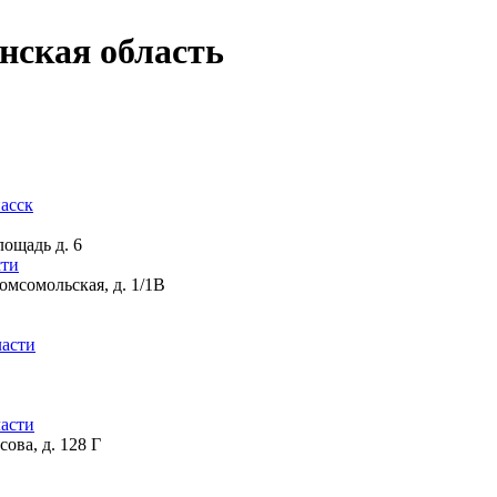
нская область
асск
лощадь д. 6
сти
Комсомольская, д. 1/1В
ласти
ласти
ова, д. 128 Г