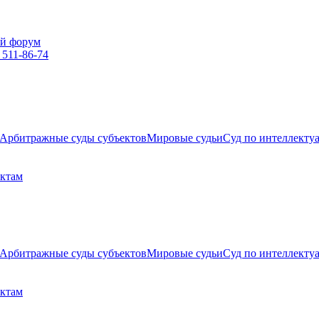
й форум
 511-86-74
Арбитражные суды субъектов
Мировые судьи
Суд по интеллекту
ектам
Арбитражные суды субъектов
Мировые судьи
Суд по интеллекту
ектам