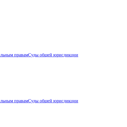
альным правам
Суды общей юрисдикции
альным правам
Суды общей юрисдикции