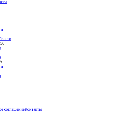
асти
ти
бласти
 56
и
и
 А
ти
и
ое соглашение
Контакты