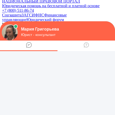
НАЦИОНАЛЬНЫЙ
ПРАВОВОЙ ПОРТАЛ
Юридическая помощь на бесплатной и платной основе
+7 (800) 511-86-74
Соцзащита
ЗАГС
ИФНС
Финансовые
управляющие
Юридический форум
Юридическая помощь на бесплатной и платной основе
+7
(800) 511-86-74
Меню
Соцзащита
ЗАГС
ИФНС
Финансовые управляющие
МФЦ
Суды
Арбитражные апелляционные суды
Арбитражные суды
округов
Арбитражные суды субъектов
Мировые судьи
Суд по
интеллектуальным правам
Суды общей юрисдикции
Нотариусы
Приставы
Трудовые инспекции
Защита прав потребителей
Общественные объединения потребителей
Управления по
субъектам
МВД
Участковые
ФМС
ГИБДД
Юридический форум
МФЦ
Суды
Арбитражные апелляционные суды
Арбитражные суды