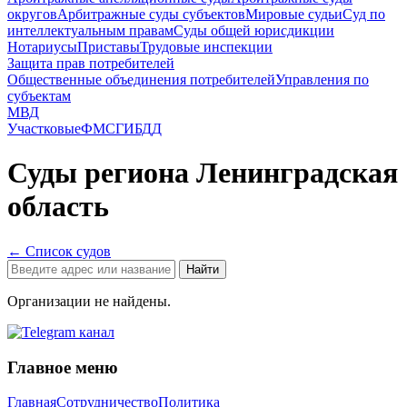
округов
Арбитражные суды субъектов
Мировые судьи
Суд по
интеллектуальным правам
Суды общей юрисдикции
Нотариусы
Приставы
Трудовые инспекции
Защита прав потребителей
Общественные объединения потребителей
Управления по
субъектам
МВД
Участковые
ФМС
ГИБДД
Суды
региона
Ленинградская
область
← Список судов
Найти
Организации не найдены.
Главное меню
Главная
Сотрудничество
Политика