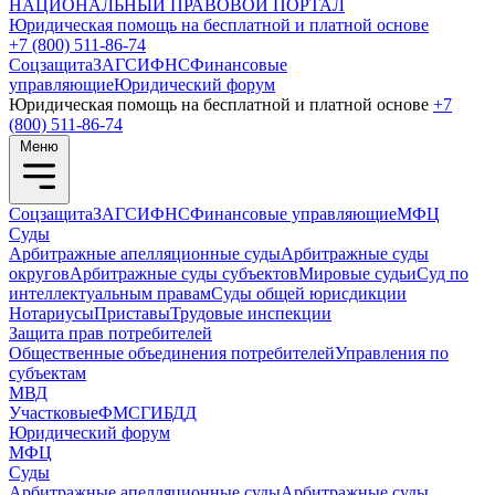
НАЦИОНАЛЬНЫЙ
ПРАВОВОЙ ПОРТАЛ
Юридическая помощь на бесплатной и платной основе
+7 (800) 511-86-74
Соцзащита
ЗАГС
ИФНС
Финансовые
управляющие
Юридический форум
Юридическая помощь на бесплатной и платной основе
+7
(800) 511-86-74
Меню
Соцзащита
ЗАГС
ИФНС
Финансовые управляющие
МФЦ
Суды
Арбитражные апелляционные суды
Арбитражные суды
округов
Арбитражные суды субъектов
Мировые судьи
Суд по
интеллектуальным правам
Суды общей юрисдикции
Нотариусы
Приставы
Трудовые инспекции
Защита прав потребителей
Общественные объединения потребителей
Управления по
субъектам
МВД
Участковые
ФМС
ГИБДД
Юридический форум
МФЦ
Суды
Арбитражные апелляционные суды
Арбитражные суды