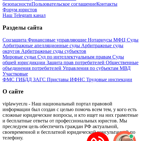
безопасности
Пользовательское соглашение
Контакты
Форум юристов
Наш Telegram канал
Разделы сайта
Соцзащита
Финансовые управляющие
Нотариусы
МФЦ
Суды
Арбитражные апелляционные суды
Арбитражные суды
округов
Арбитражные суды субъектов
Мировые судьи
Суд по интеллектуальным правам
Суды
общей юрисдикции
Защита прав потребителей
Общественные
объединения потребителей
Управления по субъектам
МВД
Участковые
ФМС
ГИБДД
ЗАГС
Приставы
ИФНС
Трудовые инспекции
О сайте
viplawyer.ru - Наш национальный портал правовой
информации был создан с целью помочь всем тем, у кого есть
сложные юридические вопросы, и кто ищет на них грамотные
и бесплатные ответы от профессиональных юристов. Мы
преследуем цель обеспечить граждан РФ актуальной,
своевременной и бесплатной юридической консультацией по
телефону.