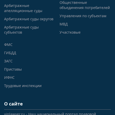
Общественные
Арбитражные
объединения потребителей
апелляционные суды
Управления по субъектам
Арбитражные суды округов
МВД
Арбитражные суды
субъектов
Участковые
ФМС
ГИБДД
ЗАГС
Приставы
ИФНС
Трудовые инспекции
О сайте
viplawyer.ru - Наш национальный портал правовой