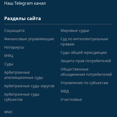
Наш Telegram канал
Разделы сайта
Соцзащита
Мировые судьи
Финансовые управляющие
Суд по интеллектуальным
правам
Нотариусы
Суды общей юрисдикции
МФЦ
Защита прав потребителей
Суды
Общественные
Арбитражные
объединения потребителей
апелляционные суды
Управления по субъектам
Арбитражные суды округов
МВД
Арбитражные суды
субъектов
Участковые
ФМС