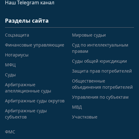
Наш Telegram канал
Разделы сайта
Соцзащита
Мировые судьи
Финансовые управляющие
Суд по интеллектуальным
правам
Нотариусы
Суды общей юрисдикции
МФЦ
Защита прав потребителей
Суды
Общественные
Арбитражные
объединения потребителей
апелляционные суды
Управления по субъектам
Арбитражные суды округов
МВД
Арбитражные суды
субъектов
Участковые
ФМС