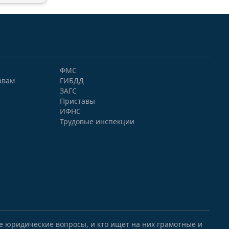
ФМС
авам
ГИБДД
ЗАГС
Приставы
ИФНС
Трудовые инспекции
ые юридические вопросы, и кто ищет на них грамотные и