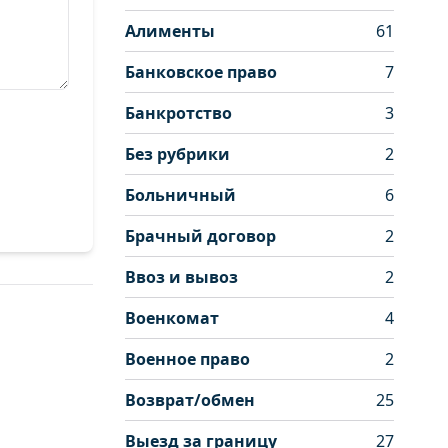
Алименты
61
Банковское право
7
Банкротство
3
Без рубрики
2
Больничный
6
Брачный договор
2
Ввоз и вывоз
2
Военкомат
4
Военное право
2
Возврат/обмен
25
Выезд за границу
27