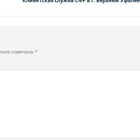
Клиентская служба СФР в г. Верхнем Уфалее
 поля помечены
*