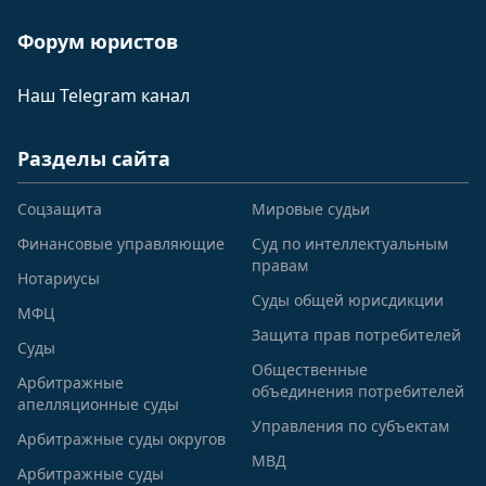
Форум юристов
Наш Telegram канал
Разделы сайта
Соцзащита
Мировые судьи
Финансовые управляющие
Суд по интеллектуальным
правам
Нотариусы
Суды общей юрисдикции
МФЦ
Защита прав потребителей
Суды
Общественные
Арбитражные
объединения потребителей
апелляционные суды
Управления по субъектам
Арбитражные суды округов
МВД
Арбитражные суды