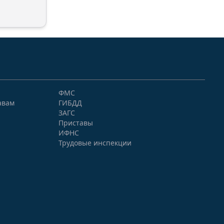
ФМС
авам
ГИБДД
ЗАГС
Приставы
ИФНС
Трудовые инспекции