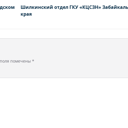
одском
Шилкинский отдел ГКУ «КЦСЗН» Забайкаль
края
 поля помечены
*