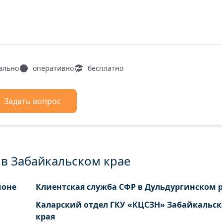
ально
оперативно
бесплатно
Задать вопрос
в Забайкальском крае
йоне
Клиентская служба СФР в Дульдургинском 
Каларский отдел ГКУ «КЦСЗН» Забайкальск
края