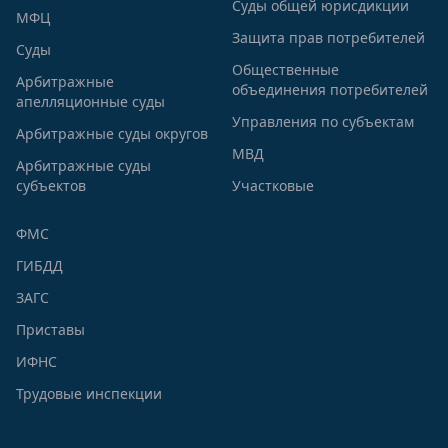
Суды общей юрисдикции
МФЦ
Защита прав потребителей
Суды
Общественные
Арбитражные
объединения потребителей
апелляционные суды
Управления по субъектам
Арбитражные суды округов
МВД
Арбитражные суды
субъектов
Участковые
ФМС
ГИБДД
ЗАГС
Приставы
ИФНС
Трудовые инспекции