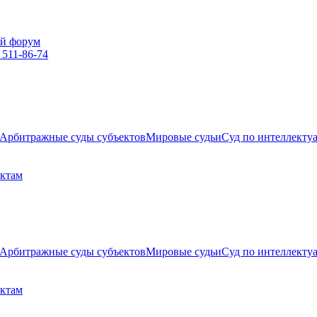
й форум
 511-86-74
Арбитражные суды субъектов
Мировые судьи
Суд по интеллекту
ектам
Арбитражные суды субъектов
Мировые судьи
Суд по интеллекту
ектам