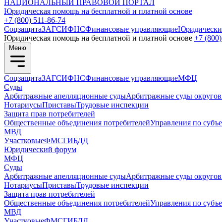
НАЦИОНАЛЬНЫЙ
ПРАВОВОЙ ПОРТАЛ
Юридическая помощь на бесплатной и платной основе
+7 (800) 511-86-74
Соцзащита
ЗАГС
ИФНС
Финансовые управляющие
Юридически
Юридическая помощь на бесплатной и платной основе
+7 (800)
Меню
Соцзащита
ЗАГС
ИФНС
Финансовые управляющие
МФЦ
Суды
Арбитражные апелляционные суды
Арбитражные суды округов
Нотариусы
Приставы
Трудовые инспекции
Защита прав потребителей
Общественные объединения потребителей
Управления по субъ
МВД
Участковые
ФМС
ГИБДД
Юридический форум
МФЦ
Суды
Арбитражные апелляционные суды
Арбитражные суды округов
Нотариусы
Приставы
Трудовые инспекции
Защита прав потребителей
Общественные объединения потребителей
Управления по субъ
МВД
Участковые
ФМС
ГИБДД