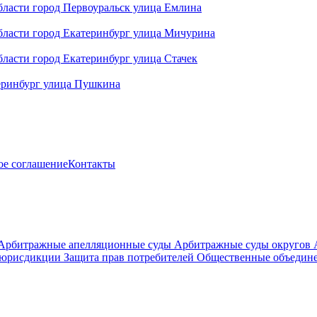
ласти город Первоуральск улица Емлина
ласти город Екатеринбург улица Мичурина
асти город Екатеринбург улица Стачек
еринбург улица Пушкина
ое соглашение
Контакты
Арбитражные апелляционные суды
Арбитражные суды округов
 юрисдикции
Защита прав потребителей
Общественные объедине