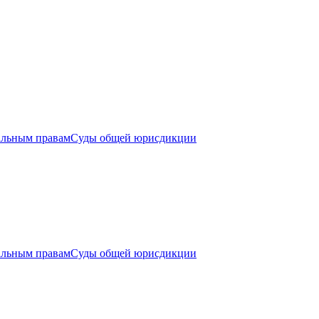
альным правам
Суды общей юрисдикции
альным правам
Суды общей юрисдикции