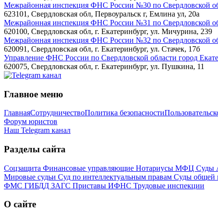
Межрайонная инспекция ФНС России №30 по Свердловской об
623101, Свердловская обл, Первоуральск г, Емлина ул, 20а
Межрайонная инспекция ФНС России №31 по Свердловской об
620100, Свердловская обл, г. Екатеринбург, ул. Мичурина, 239
Межрайонная инспекция ФНС России №32 по Свердловской обл
620091, Свердловская обл, г. Екатеринбург, ул. Стачек, 17б
Управление ФНС России по Свердловской области город Екат
620075, Свердловская обл, г. Екатеринбург, ул. Пушкина, 11
Главное меню
Главная
Сотрудничество
Политика безопасности
Пользовательск
Форум юристов
Наш Telegram канал
Разделы сайта
Соцзащита
Финансовые управляющие
Нотариусы
МФЦ
Суды
Мировые судьи
Суд по интеллектуальным правам
Суды общей
ФМС
ГИБДД
ЗАГС
Приставы
ИФНС
Трудовые инспекции
О сайте