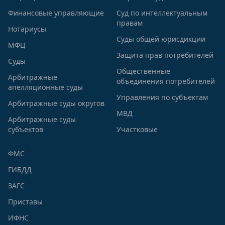
Финансовые управляющие
Суд по интеллектуальным
правам
Нотариусы
Суды общей юрисдикции
МФЦ
Защита прав потребителей
Суды
Общественные
Арбитражные
объединения потребителей
апелляционные суды
Управления по субъектам
Арбитражные суды округов
МВД
Арбитражные суды
субъектов
Участковые
ФМС
ГИБДД
ЗАГС
Приставы
ИФНС