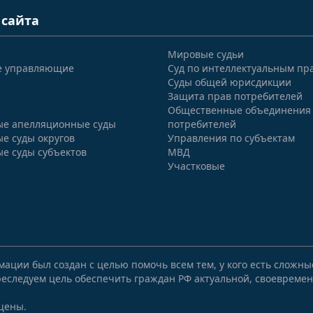
 сайта
Мировые судьи
е управляющие
Суд по интеллектуальным пр
Суды общей юрисдикции
Защита прав потребителей
Общественные объединения
е апелляционные суды
потребителей
е суды округов
Управления по субъектам
е суды субъектов
МВД
Участковые
мации был создан с целью помочь всем тем, у кого есть сложн
еследуем цель обеспечить граждан РФ актуальной, своевремен
щены.