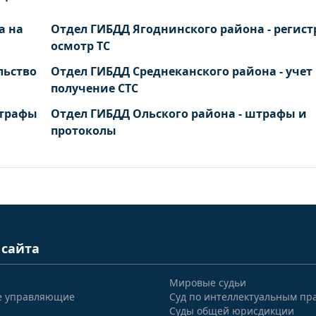
а на
Отдел ГИБДД Ягоднинского района - регист
осмотр ТС
льство
Отдел ГИБДД Среднеканского района - учет
получение СТС
штрафы
Отдел ГИБДД Ольского района - штрафы и
протоколы
 сайта
Мировые судьи
е управляющие
Суд по интеллектуальным пр
Суды общей юрисдикции