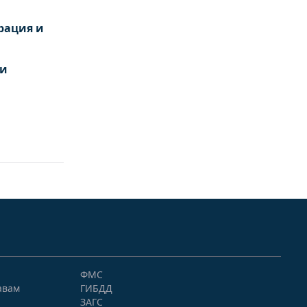
рация и
 и
ФМС
авам
ГИБДД
ЗАГС