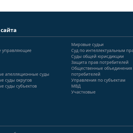
 сайта
Мировые судьи
е управляющие
Суд по интеллектуальным пр
Суды общей юрисдикции
Защита прав потребителей
Общественные объединения
е апелляционные суды
потребителей
е суды округов
Управления по субъектам
е суды субъектов
МВД
Участковые