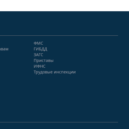
ФМС
авам
ГИБДД
ЗАГС
Приставы
ИФНС
Трудовые инспекции