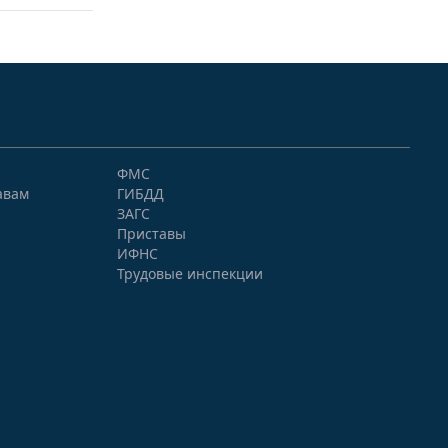
ФМС
авам
ГИБДД
ЗАГС
Приставы
ИФНС
Трудовые инспекции