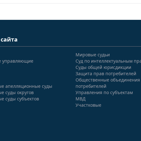
 сайта
Мировые судьи
е управляющие
Суд по интеллектуальным пр
Суды общей юрисдикции
Защита прав потребителей
Общественные объединения
е апелляционные суды
потребителей
е суды округов
Управления по субъектам
е суды субъектов
МВД
Участковые