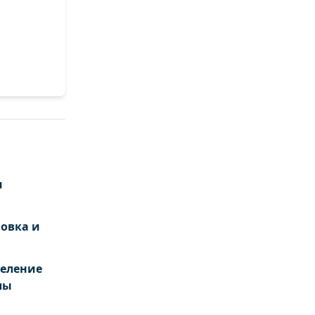
и
овка и
деление
лы