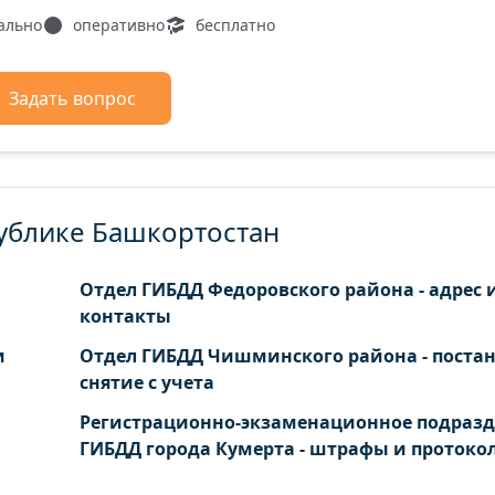
ально
оперативно
бесплатно
Задать вопрос
публике Башкортостан
Отдел ГИБДД Федоровского района - адрес 
контакты
и
Отдел ГИБДД Чишминского района - постан
снятие с учета
Регистрационно-экзаменационное подраз
ГИБДД города Кумерта - штрафы и протоко