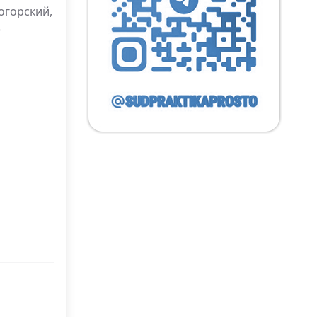
огорский,
3