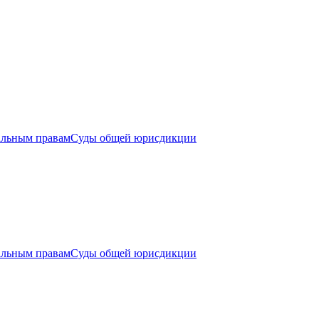
альным правам
Суды общей юрисдикции
альным правам
Суды общей юрисдикции