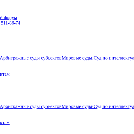
й форум
 511-86-74
Арбитражные суды субъектов
Мировые судьи
Суд по интеллекту
ектам
Арбитражные суды субъектов
Мировые судьи
Суд по интеллекту
ектам