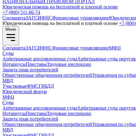
НАЦИОНАЛЬНЫЙ
ПРАВОВОЙ ПОРТАЛ
Юридическая помощь на бесплатной и платной основе
+7 (800) 511-86-74
Соцзащита
ЗАГС
ИФНС
Финансовые управляющие
Юридически
Юридическая помощь на бесплатной и платной основе
+7 (800)
Меню
Соцзащита
ЗАГС
ИФНС
Финансовые управляющие
МФЦ
Суды
Арбитражные апелляционные суды
Арбитражные суды округов
Нотариусы
Приставы
Трудовые инспекции
Защита прав потребителей
Общественные объединения потребителей
Управления по субъ
МВД
Участковые
ФМС
ГИБДД
Юридический форум
МФЦ
Суды
Арбитражные апелляционные суды
Арбитражные суды округов
Нотариусы
Приставы
Трудовые инспекции
Защита прав потребителей
Общественные объединения потребителей
Управления по субъ
МВД
Участковые
ФМС
ГИБДД