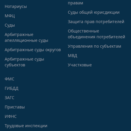
правам
Нотариусы
Суды общей юрисдикции
МФЦ
Защита прав потребителей
Суды
Общественные
Арбитражные
объединения потребителей
апелляционные суды
Управления по субъектам
Арбитражные суды округов
МВД
Арбитражные суды
субъектов
Участковые
ФМС
ГИБДД
ЗАГС
Приставы
ИФНС
Трудовые инспекции