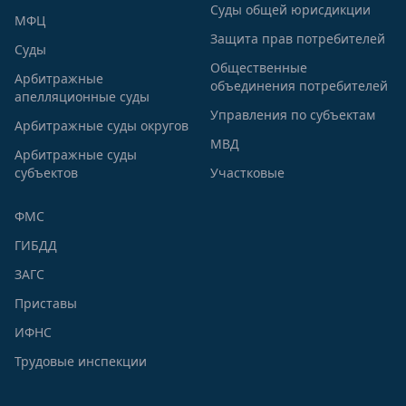
Суды общей юрисдикции
МФЦ
Защита прав потребителей
Суды
Общественные
Арбитражные
объединения потребителей
апелляционные суды
Управления по субъектам
Арбитражные суды округов
МВД
Арбитражные суды
субъектов
Участковые
ФМС
ГИБДД
ЗАГС
Приставы
ИФНС
Трудовые инспекции