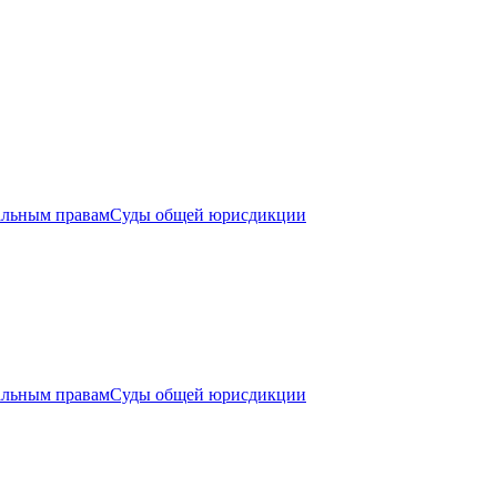
альным правам
Суды общей юрисдикции
альным правам
Суды общей юрисдикции