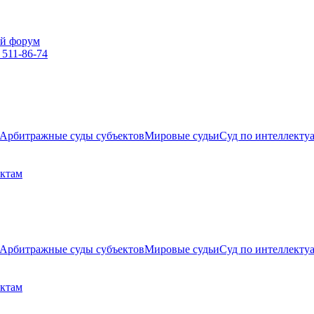
й форум
 511-86-74
Арбитражные суды субъектов
Мировые судьи
Суд по интеллекту
ектам
Арбитражные суды субъектов
Мировые судьи
Суд по интеллекту
ектам