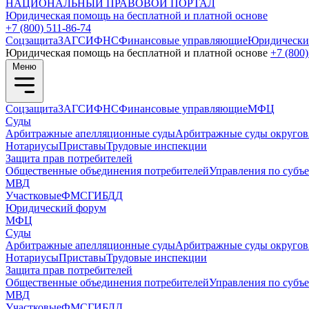
НАЦИОНАЛЬНЫЙ
ПРАВОВОЙ ПОРТАЛ
Юридическая помощь на бесплатной и платной основе
+7 (800) 511-86-74
Соцзащита
ЗАГС
ИФНС
Финансовые управляющие
Юридически
Юридическая помощь на бесплатной и платной основе
+7 (800)
Меню
Соцзащита
ЗАГС
ИФНС
Финансовые управляющие
МФЦ
Суды
Арбитражные апелляционные суды
Арбитражные суды округов
Нотариусы
Приставы
Трудовые инспекции
Защита прав потребителей
Общественные объединения потребителей
Управления по субъ
МВД
Участковые
ФМС
ГИБДД
Юридический форум
МФЦ
Суды
Арбитражные апелляционные суды
Арбитражные суды округов
Нотариусы
Приставы
Трудовые инспекции
Защита прав потребителей
Общественные объединения потребителей
Управления по субъ
МВД
Участковые
ФМС
ГИБДД