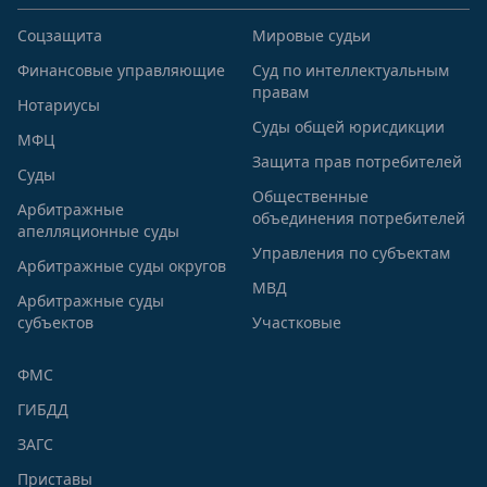
Соцзащита
Мировые судьи
Финансовые управляющие
Суд по интеллектуальным
правам
Нотариусы
Суды общей юрисдикции
МФЦ
Защита прав потребителей
Суды
Общественные
Арбитражные
объединения потребителей
апелляционные суды
Управления по субъектам
Арбитражные суды округов
МВД
Арбитражные суды
субъектов
Участковые
ФМС
ГИБДД
ЗАГС
Приставы