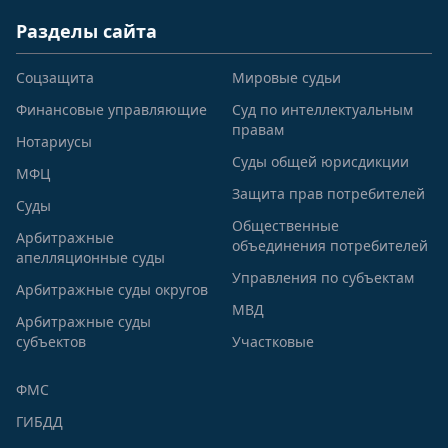
Разделы сайта
Соцзащита
Мировые судьи
Финансовые управляющие
Суд по интеллектуальным
правам
Нотариусы
Суды общей юрисдикции
МФЦ
Защита прав потребителей
Суды
Общественные
Арбитражные
объединения потребителей
апелляционные суды
Управления по субъектам
Арбитражные суды округов
МВД
Арбитражные суды
субъектов
Участковые
ФМС
ГИБДД