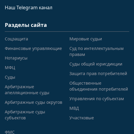
Наш Telegram канал
Разделы сайта
Соцзащита
Мировые судьи
Финансовые управляющие
Суд по интеллектуальным
правам
Нотариусы
Суды общей юрисдикции
МФЦ
Защита прав потребителей
Суды
Общественные
Арбитражные
объединения потребителей
апелляционные суды
Управления по субъектам
Арбитражные суды округов
МВД
Арбитражные суды
субъектов
Участковые
ФМС