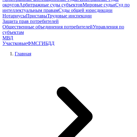
округов
Арбитражные суды субъектов
Мировые судьи
Суд по
интеллектуальным правам
Суды общей юрисдикции
Нотариусы
Приставы
Трудовые инспекции
Защита прав потребителей
Общественные объединения потребителей
Управления по
субъектам
МВД
Участковые
ФМС
ГИБДД
Главная