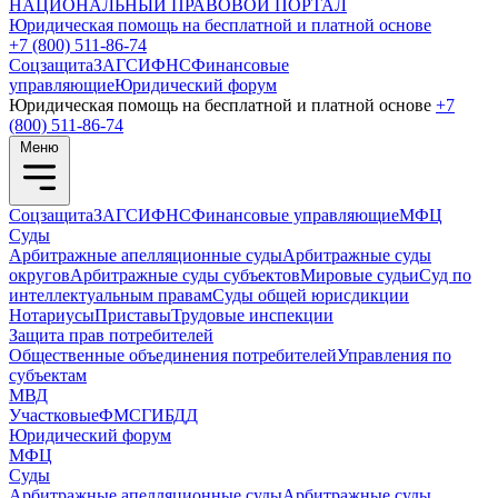
НАЦИОНАЛЬНЫЙ
ПРАВОВОЙ ПОРТАЛ
Юридическая помощь на бесплатной и платной основе
+7 (800) 511-86-74
Соцзащита
ЗАГС
ИФНС
Финансовые
управляющие
Юридический форум
Юридическая помощь на бесплатной и платной основе
+7
(800) 511-86-74
Меню
Соцзащита
ЗАГС
ИФНС
Финансовые управляющие
МФЦ
Суды
Арбитражные апелляционные суды
Арбитражные суды
округов
Арбитражные суды субъектов
Мировые судьи
Суд по
интеллектуальным правам
Суды общей юрисдикции
Нотариусы
Приставы
Трудовые инспекции
Защита прав потребителей
Общественные объединения потребителей
Управления по
субъектам
МВД
Участковые
ФМС
ГИБДД
Юридический форум
МФЦ
Суды
Арбитражные апелляционные суды
Арбитражные суды