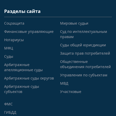
Разделы сайта
Соцзащита
Мировые судьи
Финансовые управляющие
Суд по интеллектуальным
правам
Нотариусы
Суды общей юрисдикции
МФЦ
Защита прав потребителей
Суды
Общественные
Арбитражные
объединения потребителей
апелляционные суды
Управления по субъектам
Арбитражные суды округов
МВД
Арбитражные суды
субъектов
Участковые
ФМС
ГИБДД