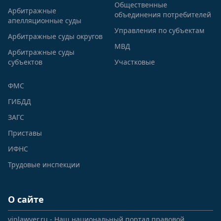
Общественные
Арбитражные
объединения потребителей
апелляционные суды
Управления по субъектам
Арбитражные суды округов
МВД
Арбитражные суды
субъектов
Участковые
ФМС
ГИБДД
ЗАГС
Приставы
ИФНС
Трудовые инспекции
О сайте
viplawyer.ru - Наш национальный портал правовой