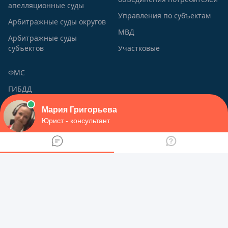
апелляционные суды
Управления по субъектам
Арбитражные суды округов
МВД
Арбитражные суды
субъектов
Участковые
ФМС
ГИБДД
ЗАГС
Приставы
ИФНС
Трудовые инспекции
О сайте
viplawyer.ru - Наш национальный портал правовой
информации был создан с целью помочь всем тем, у кого