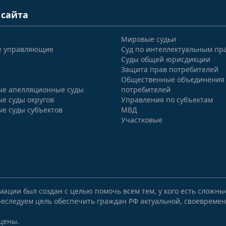
 сайта
Мировые судьи
е управляющие
Суд по интеллектуальным пр
Суды общей юрисдикции
Защита прав потребителей
Общественные объединения
е апелляционные суды
потребителей
е суды округов
Управления по субъектам
е суды субъектов
МВД
Участковые
мации был создан с целью помочь всем тем, у кого есть сложн
еследуем цель обеспечить граждан РФ актуальной, своевремен
щены.