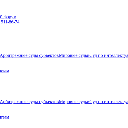
й форум
 511-86-74
Арбитражные суды субъектов
Мировые судьи
Суд по интеллекту
ектам
Арбитражные суды субъектов
Мировые судьи
Суд по интеллекту
ектам