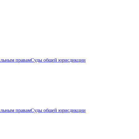
альным правам
Суды общей юрисдикции
альным правам
Суды общей юрисдикции