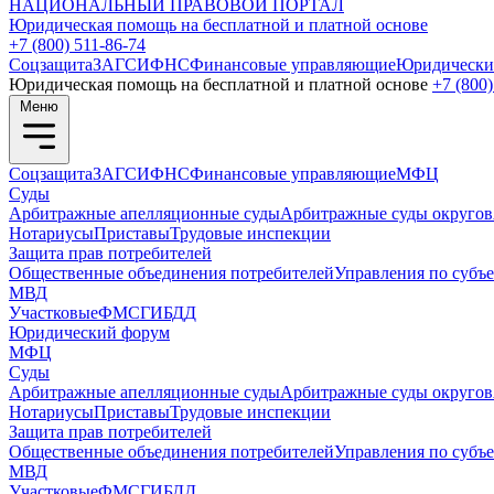
НАЦИОНАЛЬНЫЙ
ПРАВОВОЙ ПОРТАЛ
Юридическая помощь на бесплатной и платной основе
+7 (800) 511-86-74
Соцзащита
ЗАГС
ИФНС
Финансовые управляющие
Юридически
Юридическая помощь на бесплатной и платной основе
+7 (800)
Меню
Соцзащита
ЗАГС
ИФНС
Финансовые управляющие
МФЦ
Суды
Арбитражные апелляционные суды
Арбитражные суды округов
Нотариусы
Приставы
Трудовые инспекции
Защита прав потребителей
Общественные объединения потребителей
Управления по субъ
МВД
Участковые
ФМС
ГИБДД
Юридический форум
МФЦ
Суды
Арбитражные апелляционные суды
Арбитражные суды округов
Нотариусы
Приставы
Трудовые инспекции
Защита прав потребителей
Общественные объединения потребителей
Управления по субъ
МВД
Участковые
ФМС
ГИБДД