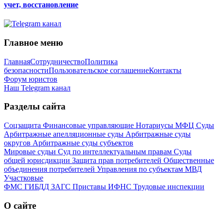
учет, восстановление
Главное меню
Главная
Сотрудничество
Политика
безопасности
Пользовательское соглашение
Контакты
Форум юристов
Наш Telegram канал
Разделы сайта
Соцзащита
Финансовые управляющие
Нотариусы
МФЦ
Суды
Арбитражные апелляционные суды
Арбитражные суды
округов
Арбитражные суды субъектов
Мировые судьи
Суд по интеллектуальным правам
Суды
общей юрисдикции
Защита прав потребителей
Общественные
объединения потребителей
Управления по субъектам
МВД
Участковые
ФМС
ГИБДД
ЗАГС
Приставы
ИФНС
Трудовые инспекции
О сайте