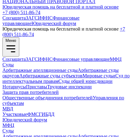
НАЦИОНАЛЬНЫЙ
ПРАВОВОЙ ПОРТАЛ
Юридическая помощь на бесплатной и платной основе
+7 (800) 511-86-74
Соцзащита
ЗАГС
ИФНС
Финансовые
управляющие
Юридический форум
Юридическая помощь на бесплатной и платной основе
+7
(800) 511-86-74
Меню
Соцзащита
ЗАГС
ИФНС
Финансовые управляющие
МФЦ
Суды
Арбитражные апелляционные суды
Арбитражные суды
округов
Арбитражные суды субъектов
Мировые судьи
Суд по
интеллектуальным правам
Суды общей юрисдикции
Нотариусы
Приставы
Трудовые инспекции
Защита прав потребителей
Общественные объединения потребителей
Управления по
субъектам
МВД
Участковые
ФМС
ГИБДД
Юридический форум
МФЦ
Суды
Арбитражные апелляционные суды
Арбитражные суды