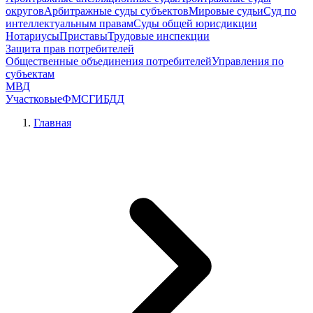
округов
Арбитражные суды субъектов
Мировые судьи
Суд по
интеллектуальным правам
Суды общей юрисдикции
Нотариусы
Приставы
Трудовые инспекции
Защита прав потребителей
Общественные объединения потребителей
Управления по
субъектам
МВД
Участковые
ФМС
ГИБДД
Главная