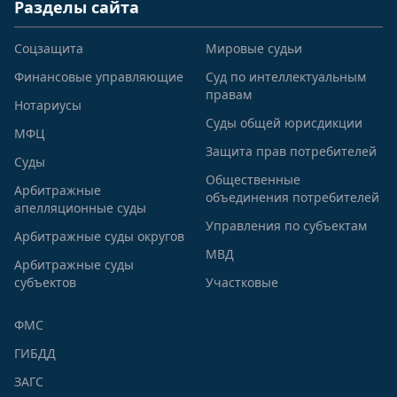
Разделы сайта
Соцзащита
Мировые судьи
Финансовые управляющие
Суд по интеллектуальным
правам
Нотариусы
Суды общей юрисдикции
МФЦ
Защита прав потребителей
Суды
Общественные
Арбитражные
объединения потребителей
апелляционные суды
Управления по субъектам
Арбитражные суды округов
МВД
Арбитражные суды
субъектов
Участковые
ФМС
ГИБДД
ЗАГС