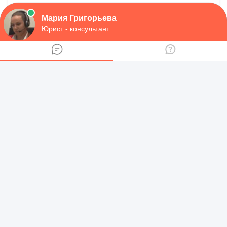
конфиденциально
оперативно
бесплатно
Задать вопрос
Другие отделения ГИБДД в
Алтайском крае
РЭО ГИБДД МО МВД России ‘Рубцовский’
РЭО ГИБДД МУ МВД России ‘Бийское’
Отдел ГИБДД Тальменского района - учет и
получение СТС