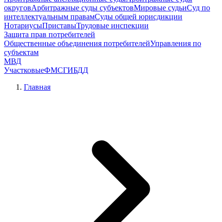
округов
Арбитражные суды субъектов
Мировые судьи
Суд по
интеллектуальным правам
Суды общей юрисдикции
Нотариусы
Приставы
Трудовые инспекции
Защита прав потребителей
Общественные объединения потребителей
Управления по
субъектам
МВД
Участковые
ФМС
ГИБДД
Главная