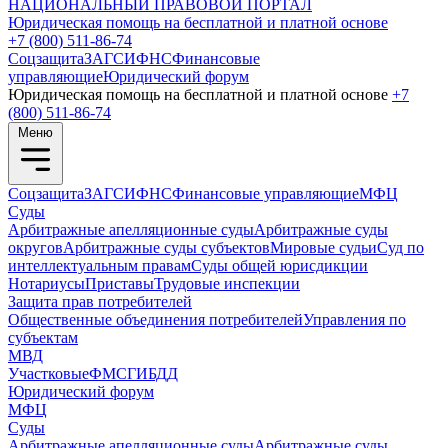
НАЦИОНАЛЬНЫЙ
ПРАВОВОЙ ПОРТАЛ
Юридическая помощь на бесплатной и платной основе
+7 (800) 511-86-74
Соцзащита
ЗАГС
ИФНС
Финансовые
управляющие
Юридический форум
Юридическая помощь на бесплатной и платной основе
+7
(800) 511-86-74
Меню
Соцзащита
ЗАГС
ИФНС
Финансовые управляющие
МФЦ
Суды
Арбитражные апелляционные суды
Арбитражные суды
округов
Арбитражные суды субъектов
Мировые судьи
Суд по
интеллектуальным правам
Суды общей юрисдикции
Нотариусы
Приставы
Трудовые инспекции
Защита прав потребителей
Общественные объединения потребителей
Управления по
субъектам
МВД
Участковые
ФМС
ГИБДД
Юридический форум
МФЦ
Суды
Арбитражные апелляционные суды
Арбитражные суды