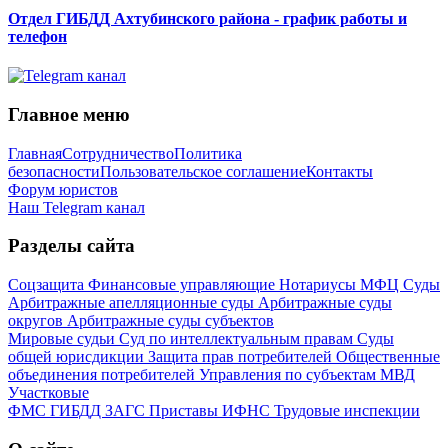
Отдел ГИБДД Ахтубинского района - график работы и
телефон
Главное меню
Главная
Сотрудничество
Политика
безопасности
Пользовательское соглашение
Контакты
Форум юристов
Наш Telegram канал
Разделы сайта
Соцзащита
Финансовые управляющие
Нотариусы
МФЦ
Суды
Арбитражные апелляционные суды
Арбитражные суды
округов
Арбитражные суды субъектов
Мировые судьи
Суд по интеллектуальным правам
Суды
общей юрисдикции
Защита прав потребителей
Общественные
объединения потребителей
Управления по субъектам
МВД
Участковые
ФМС
ГИБДД
ЗАГС
Приставы
ИФНС
Трудовые инспекции