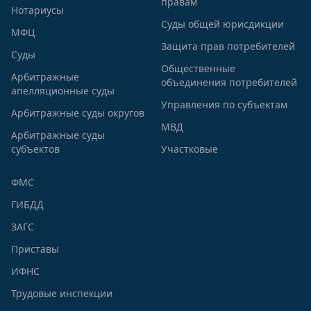
правам
Нотариусы
Суды общей юрисдикции
МФЦ
Защита прав потребителей
Суды
Общественные
Арбитражные
объединения потребителей
апелляционные суды
Управления по субъектам
Арбитражные суды округов
МВД
Арбитражные суды
субъектов
Участковые
ФМС
ГИБДД
ЗАГС
Приставы
ИФНС
Трудовые инспекции